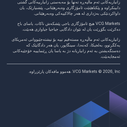
زانیاریەکانی ئەم ماڵپەڕە تەنها بۆ مەبەستی زانیارییەکانی گشتی
دابینکراوە و پێکناهێنێت ئامۆژگاری وەبەرهێنانی، پێشنیارێک، یان
داواکردنێکی بەژداری لە هەر چالاکییەکی وەبەرهێنانی.
VCG Markets هیچ ئامۆژگاری باجی پێشکەش ناکات. یاسای باج
دەکرێت بگۆڕێت یان لە نێوان دادگایی جیاجیا جیاوازی هەبێت.
زانیاریەکانی ئەم ماڵپەڕە مستەقیم نییە بۆ نیشتەجێبووانی ئەمریکای
یەکگرتوو، بەلجیکا، کەنەدا، سینگاپور، یان هەر دادگایێک کە
دەستگەیشتن بە ئەم زانیاریانە دژ بە یاسا یان ڕێنمایییە خۆجێیەکانی
ئەمجایەبێت.
VCG Markets © 2026, Inc. هەموو مافەکان پارێزراوە.