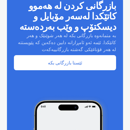
بازرگانی کردن لە هەموو
کاتێکدا لەسەر مۆبایل و
دیسکتۆپ و وێب بەردەستە
بە متمانەوە بازرگانی بکە لە هەر شوێنێک و هەر
کاتێکدا. ئێمە ئەو ئامڕازانە دابین دەکەین کە پێویستتە
لە هەر قۆناغێکی گەشتە بازرگانییەکەت
ئێستا بازرگانی بکە