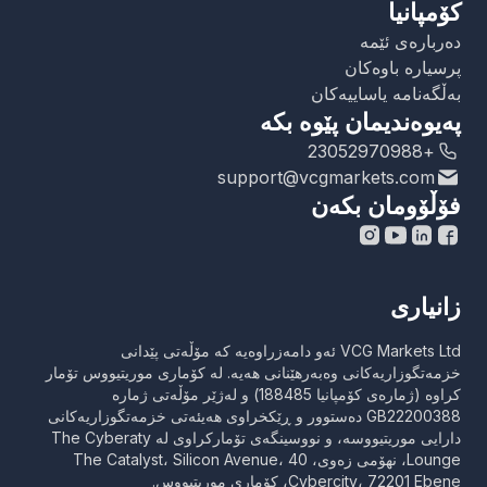
کۆمپانیا
دەربارەی ئێمە
پرسیارە باوەکان
بەڵگەنامە یاساییەکان
پەیوەندیمان پێوە بکە
+23052970988
support@vcgmarkets.com
فۆڵۆومان بکەن
زانیاری
VCG Markets Ltd ئەو دامەزراوەیە کە مۆڵەتی پێدانی
خزمەتگوزاریەکانی وەبەرهێنانی هەیە. لە کۆماری موریتیووس تۆمار
کراوە (ژمارەی کۆمپانیا 188485) و لەژێر مۆڵەتی ژمارە
GB22200388 دەستوور و ڕێکخراوی هەیئەتی خزمەتگوزاریەکانی
دارایی موریتیووسە، و نووسینگەی تۆمارکراوی لە The Cyberaty
Lounge، نهۆمی زەوی، The Catalyst، Silicon Avenue، 40
Cybercity، 72201 Ebene، کۆماری موریتیووس.