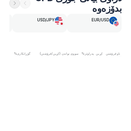
بدۆزەوە
USD/JPY
EUR/USD
ناو
فرۆشتن
کڕین
پەراوێز
%
سووی نواندن (کڕین/فرۆشتن)
گۆڕانکاری
%