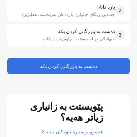
پارە دانان
2
چەندین ڕیگای جیاوازی پارەدانان بەردەستە، هەڵبژێرە
دەست بە بازرگانی کردن بکە
3
جیهانێکی پڕ لە دەەفەت چاوەڕێت دەکات
دەست بە بازرگانی کردن بکە
پێویستت بە زانیاری
زیاتر هەیە؟
هەموو پرسیارە باوەکان ببینە