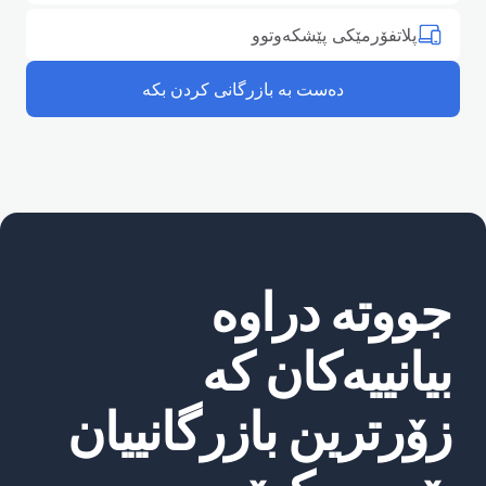
پلاتفۆرمێکی پێشکەوتوو
دەست بە بازرگانی کردن بکە
جووتە دراوە
بیانییەکان کە
زۆرترین بازرگانییان