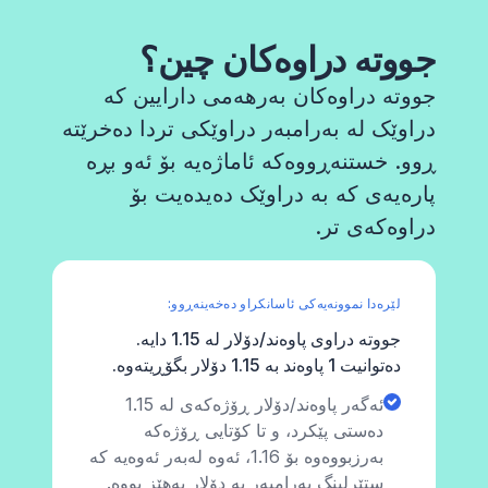
جووتە دراوەکان چین؟
جووتە دراوەکان بەرهەمی دارایین کە
دراوێک لە بەرامبەر دراوێکی تردا دەخرێتە
ڕوو. خستنەڕووەکە ئاماژەیە بۆ ئەو بڕە
پارەیەی کە بە دراوێک دەیدەیت بۆ
دراوەکەی تر.
لێرەدا نموونەیەکی ئاسانکراو دەخەینەڕوو:
جووتە دراوی پاوەند/دۆلار لە 1.15 دایە.
دەتوانیت 1 پاوەند بە 1.15 دۆلار بگۆڕیتەوە.
ئەگەر پاوەند/دۆلار ڕۆژەکەی لە 1.15
دەستی پێکرد، و تا کۆتایی ڕۆژەکە
بەرزبووەوە بۆ 1.16، ئەوە لەبەر ئەوەیە کە
ستێرلینگ بەرامبەر بە دۆلار بەهێز بووە.