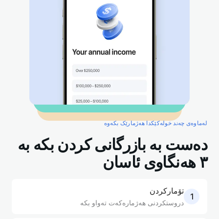
لەماوەی چەند خولەکێکدا هەژمارێک بکەوە
دەست بە بازرگانی کردن بکە بە
٣ هەنگاوی ئاسان
تۆمارکردن
1
دروستکردنی هەژمارەکەت تەواو بکە