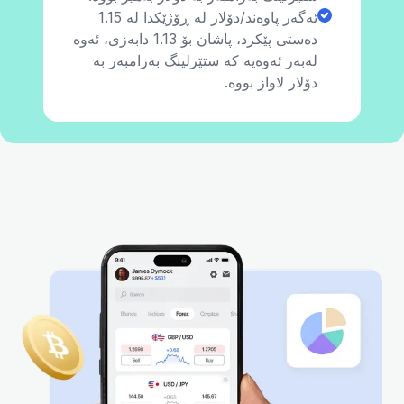
ئەگەر پاوەند/دۆلار لە ڕۆژێکدا لە 1.15
دەستی پێکرد، پاشان بۆ 1.13 دابەزی، ئەوە
لەبەر ئەوەیە کە ستێرلینگ بەرامبەر بە
دۆلار لاواز بووە.