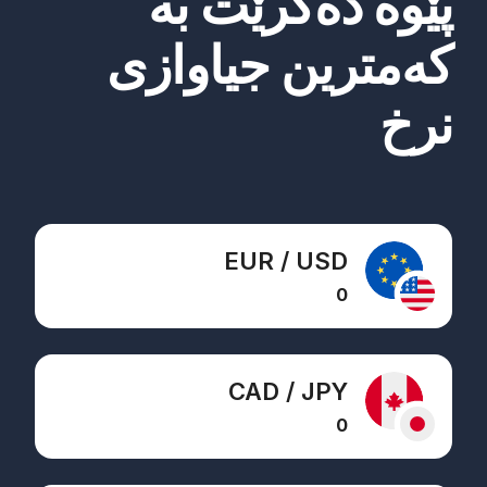
پێوە دەکرێت بە
کەمترین جیاوازی
نرخ
EUR / USD
0
CAD / JPY
0