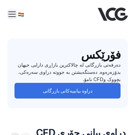
فۆرێکس
دەرفەتی بازرگانی لە چالاکترین بازاڕی دارایی جیهان
بدۆزەرەوە. دەستگەیشتن بە جووتە دراوی سەرەکی،
بچووک وCFD نامۆ.
دراوە بیانییەکانی بازرگانی
دراوی بیانی جۆری CFD