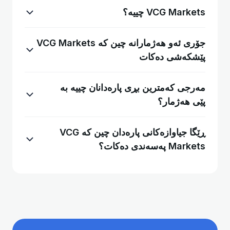
VCG Markets چییە؟
جۆری ئەو هەژمارانە چین کە VCG Markets
پێشکەشی دەکات
مەرجی کەمترین بڕی پارەدانان چییە بە
پێی هەژمار؟
ڕێگا جیاوازەکانی پارەدان چین کە VCG
Markets پەسەندی دەکات؟