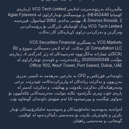
ماڵپەڕەکە بەڕێوەدەبرێت لەلایەن VCG Tech Limited (ژمارەی
کۆمپانیا HE452446)، و نووسینگەی تۆمارکراوی لە Agias Fylaxeos
& Zinonos Rossidi، 2، نهۆمی یەکەم، 3082 لیماسۆڵ، قیبرەسە.
VCG Tech Limited وەک کۆمپانیای بازرگانی بۆ پرۆسەکردنی
وەرگرتن و دەرکردنی دراوی کڕیارەکان کار دەکات.
VCG Markets بە پشتگیری VCG Securities Financial
Consultation LLC کار دەکات، کە لە لایەن دەسەڵاتی سووچ و کاڵا
(SCA)ی ئیماراتە یەکگرتووە عەرەبییەکان لە ژێر کەرگەی ٥، ژمارەی
مۆڵەت 20200000348 ڕێکدەخرێت، و ناوەندی تۆمارکراوی لە
Office 1102, Nouf Tower, Port Saeed, Dubai, UAE.
داودەدانی فۆرێکس و CFD بە مارجین بەرهەمە بە ئاستی بەرزی
بەرزبوون و دەکرێت زیانەکان لە واریزکردنەکانت تێبپەڕێت. نرخی
وەبەرهێنانەکان دەکرێت بکەوێت و بهەڵبێت، و دەکرێت کەمتر لە
پارەی خۆت وەری بگرێتەوە. تکایە بتوانیت مەترسیەکانی تێکەڵبوون بۆ
تەواوی تێبگەیت و بیپرسیتەوە ئایا ئەم شێوەی داودەدان گونجاوە بۆت.
لەوانەیە پەیوەندییە تەلەفۆنییەکان و پەیوەندییە ئەلیکترۆنییەکان تۆمار
بکرێن و چاودێریان بکرێت بۆ مەبەستی دڵنیاکردنەوە لە کوالیتی،
گونجانی، و مەبەستی ڕاهێنان.