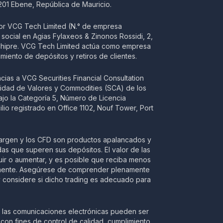
201 Ebene, República de Mauricio.
por VCG Tech Limited (N.° de empresa
social en Agias Fylaxeos & Zinonos Rossidi, 2,
, Chipre. VCG Tech Limited actúa como empresa
miento de depósitos y retiros de clientes.
ias a VCG Securities Financial Consultation
ridad de Valores y Commodities (SCA) de los
jo la Categoría 5, Número de Licencia
o registrado en Office 1102, Nouf Tower, Port
margen y los CFD son productos apalancados y
as que superen sus depósitos. El valor de las
uir o aumentar, y es posible que reciba menos
nalmente. Asegúrese de comprender plenamente
y considere si dicho trading es adecuado para
y las comunicaciones electrónicas pueden ser
on fines de control de calidad, cumplimiento