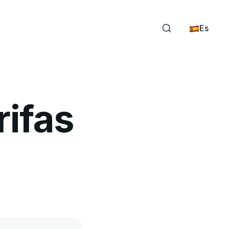
Es
rifas