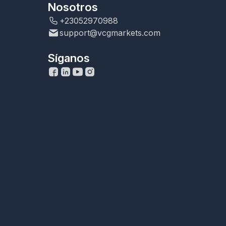
Nosotros
+23052970988
support@vcgmarkets.com
Síganos