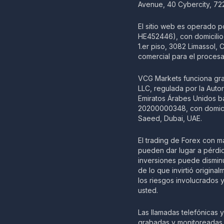
Avenue, 40 Cybercity, 72
El sitio web es operado 
HE452446), con domicilio 
1.er piso, 3082 Limassol
comercial para el procesa
VCG Markets funciona grac
LLC, regulada por la Auto
Emiratos Árabes Unidos ba
20200000348, con domicili
Saeed, Dubai, UAE.
El trading de Forex con 
pueden dar lugar a pérdid
inversiones puede dismin
de lo que invirtió origi
los riesgos involucrados 
usted.
Las llamadas telefónicas 
grabadas y monitoreadas c