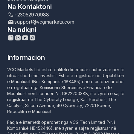
Na Kontaktoni
+23052970988
support@vcgmarkets.com
Na ndiqni
Informacion
VCG Markets Ltd është entiteti i licencuar i autorizuar për të
ofruar shërbime investimi. Është e regjistruar në Republikën
e Mauritiusit (Nr. i Kompanisë 188485) dhe e autorizuar dhe
e rregulluar nga Komisioni i Shërbimeve Financiare të
Mauritiusit nën Licencën Nr. GB22200388, me zyrën e saj të
regjistruar në The Cyberaty Lounge, Kati Përdhes, The
Catalyst, Silicon Avenue, 40 Cybercity, 72201 Ebene,
Republika e Mauritiusit.
Faqja e internetit operohet nga VCG Tech Limited (Nr. i
Kompanisë HE452446), me zyrën e saj të regjistruar në