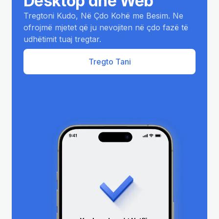
Desktop dhe Web
Tregtoni Kudo, Në Çdo Kohë me Besim. Ne
ofrojmë mjetet që ju nevojiten në çdo fazë të
udhëtimit tuaj tregtar.
Tregto Tani