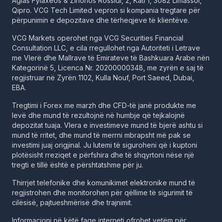
Agias Fylaxeos & Zinonos Rossidi, 2, Kati 1, 3082 Limassol,
Qipro. VCG Tech Limited vepron si kompania tregtare për
përpunimin e depozitave dhe tërheqjeve të klientëve.
VCG Markets operohet nga VCG Securities Financial
Consultation LLC, e cila rregullohet nga Autoriteti i Letrave
me Vlerë dhe Mallrave të Emirateve të Bashkuara Arabe nën
Kategorinë 5, Licenca Nr. 20200000348, me zyrën e saj të
regjistruar në Zyrën 1102, Kulla Nouf, Port Saeed, Dubai,
EBA.
Tregtimi i Forex me marzh dhe CFD-të janë produkte me
levë dhe mund të rezultojnë në humbje që tejkalojnë
depozitat tuaja. Vlera e investimeve mund të bjerë ashtu si
mund të rritet, dhe mund të merrni mbrapsht më pak se
investimi juaj origjinal. Ju lutemi të siguroheni që i kuptoni
plotësisht rreziqet e përfshira dhe të shqyrtoni nëse një
tregti e tillë është e përshtatshme për ju.
Thirrjet telefonike dhe komunikimet elektronike mund të
regjistrohen dhe monitorohen për qëllime të sigurimit të
cilësisë, pajtueshmërisë dhe trajnimit.
Informacioni në këtë faqe interneti ofrohet vetëm për