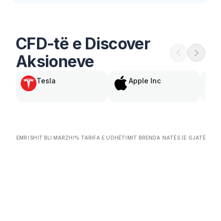
CFD-të e Discover
Aksioneve
Tesla
Apple Inc
EMRI
SHIT
BLI
MARZHI
%
TARIFA E UDHËTIMIT BRENDA NATËS (E GJATË/E S