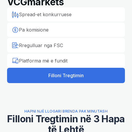
VCGmarkets
Spread-et konkurruese
Pa komisione
Rregulluar nga FSC
Platforma më e fundit
Filloni Tregtimin
HAPNI NJË LLOGARI BRENDA PAK MINUTASH
Filloni Tregtimin në 3 Hapa
të Lehtë