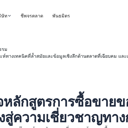
ิษัท
ชีพจรตลาด
พันธมิตร
กรรม
าะห์ทางเทคนิคที่ล้ำสมัยและข้อมูลเชิงลึกด้านตลาดที่เฉียบคม แล
หลักสูตรการซื้อขายข
งสู่ความเชี่ยวชาญทาง