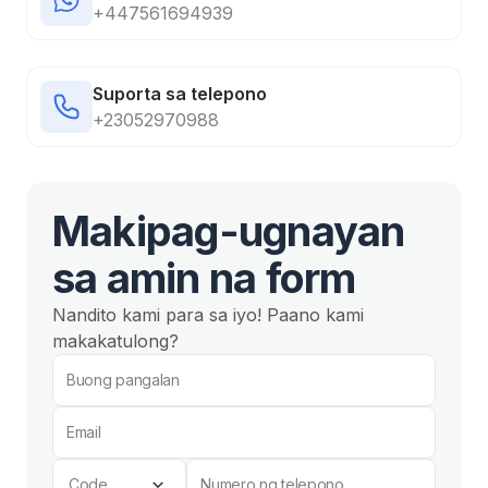
+447561694939
Suporta sa telepono
+23052970988
Makipag-ugnayan
sa amin na form
Nandito kami para sa iyo! Paano kami
makakatulong?
Buong pangalan
Email
Code
Numero ng telepono