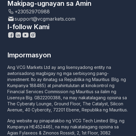
Makipag-ugnayan sa Amin
+23052970988
support@vcgmarkets.com
I-follow Kami
Impormasyon
Ang VCG Markets Ltd ay ang lisensyadong entity na
awtorisadong magbigay ng mga serbisyong pang-
investment. Ito ay itinatag sa Republika ng Mauritius (Blg. ng
Kumpanya 188485) at pinahintulutan at kinokontrol ng
Financial Services Commission ng Mauritius sa ilalim ng
Lisensya Blg. GB22200388, na may nakatalagang opisina sa
The Cyberaty Lounge, Ground Floor, The Catalyst, Silicon
Avenue, 40 Cybercity, 72201 Ebene, Republika ng Mauritius.
Ang website ay pinapatakbo ng VCG Tech Limited (Blg. ng
Kumpanya HE452446), na may nakatalagang opisina sa
Agias Fylaxeos & Zinonos Rossidi, 2, 1st Floor, 3082