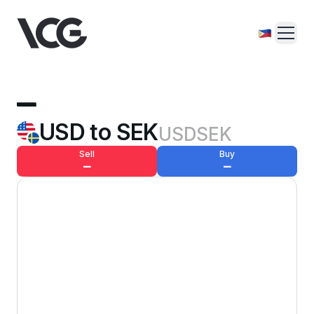
—
USD to SEK
USDSEK
Sell
Buy
—
—