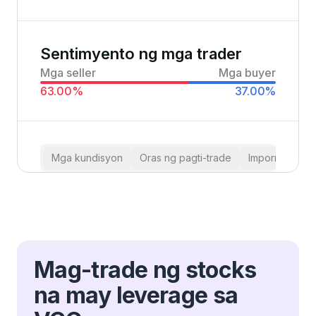
Sentimyento ng mga trader
Mga seller
Mga buyer
63.00
%
37.00
%
Mga kundisyon
Oras ng pagti-trade
Impormasyon
Mag-trade ng stocks
na may leverage sa