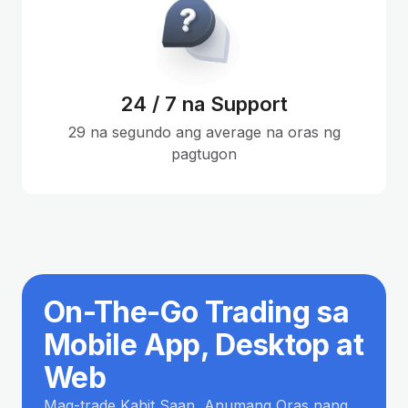
24 / 7 na Support
29 na segundo ang average na oras ng
pagtugon
On-The-Go Trading sa
Mobile App, Desktop at
Web
Mag-trade Kahit Saan, Anumang Oras nang