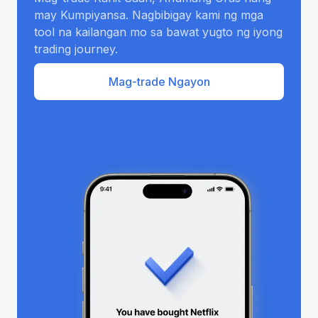
may Kumpiyansa. Nagbibigay kami ng mga
tool na kailangan mo sa bawat yugto ng iyong
trading journey.
Mag-trade Ngayon