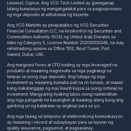
Limassol, Cyprus. Ang VCG Tech Limited ay gumaganap
bilang kumpanya ng mangangalakal para sa pagpoproseso
ng mga deposito at withdrawal ng kliyente.
Ang VCG Markets ay pinapatakbo ng VCG Securities
Financial Consultation LLC, na kinokontrol ng Securities and
Commodities Authority (SCA) ng United Arab Emirates sa
ilalim ng Category 5, License Number 20200000348, na may
rehistradong opisina sa Office 1102, Nouf Tower, Port
Saeed, Dubai, UAE.
Ang margined Forex at CFD trading ay mga leveraged na
produkto at maaaring magresulta sa mga pagkalugi na
lampas sa iyong mga deposito. Ang halaga ng mga
investment ay maaaring bumaba pati na rin tumaas, at maaari
kang makatanggap ng mas kaunti kaysa sa iyong orihinal na
investment. Mangyaring tiyaking lubos mong naiintindihan
ang mga panganib na kasangkot at isaalang-alang kung ang
ganitong uri ng kalakalan ay angkop para sa iyo.
Ang mga tawag sa telepono at elektronikong komunikasyon
ay maaaring i-record at subaybayan para sa layunin ng
quality assurance, pagsunod, at pagsasanay.