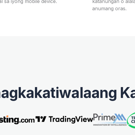
 sa iyong mobile device.
katanungan o alal
anumang oras.
agkakatiwalaang K