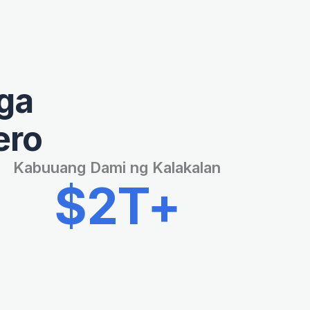
ga
ero
Kabuuang Dami ng Kalakalan
$2T+