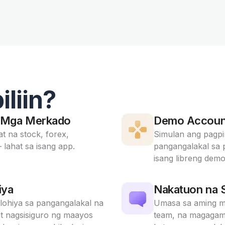
iliin?
g Mga Merkado
Demo Accoun
t na stock, forex,
Simulan ang pagpi
 lahat sa isang app.
pangangalakal sa 
isang libreng dem
iya
Nakatuon na 
ohiya sa pangangalakal na
Umasa sa aming ma
t nagsisiguro ng maayos
team, na magagam