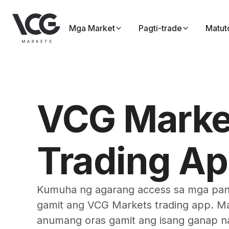
Mga Market
Pagti-trade
Matut
VCG Marke
Trading A
Kumuha ng agarang access sa mga pa
gamit ang VCG Markets trading app. Ma
anumang oras gamit ang isang ganap n