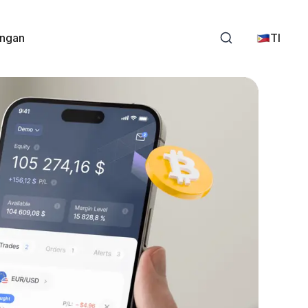
ungan
Tl