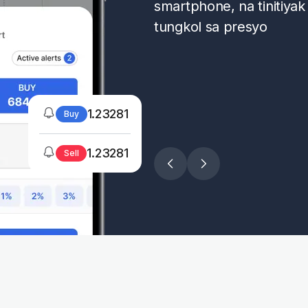
smartphone, na tinitiyak
tungkol sa presyo
1.23281
Buy
1.23281
Sell