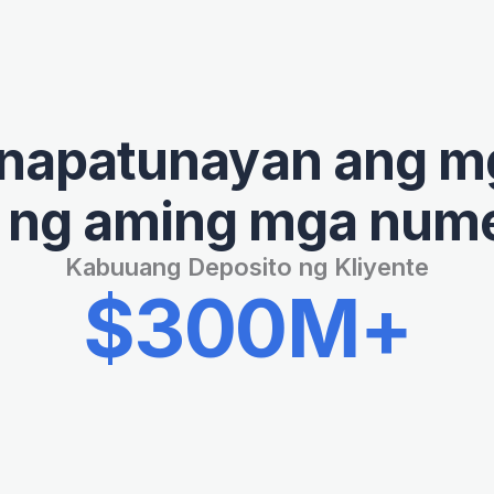
inapatunayan ang m
o ng aming mga num
Kabuuang Deposito ng Kliyente
$300M+