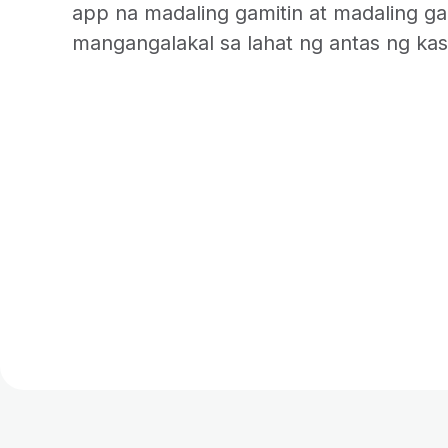
app na madaling gamitin at madaling g
mangangalakal sa lahat ng antas ng ka