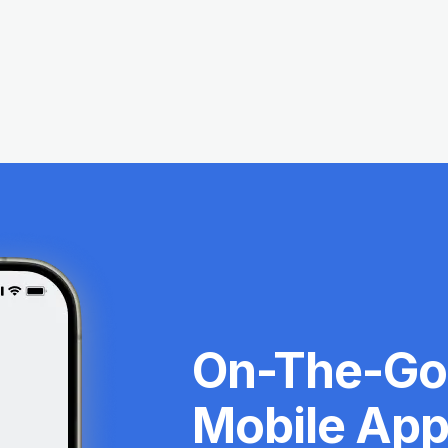
On-The-Go 
Mobile App