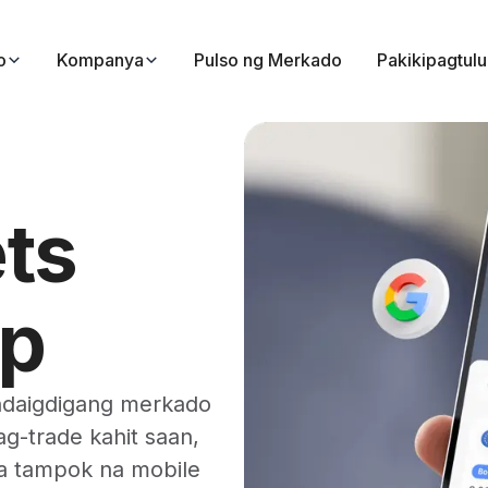
o
Kompanya
Pulso ng Merkado
Pakikipagtul
ts
pp
ndaigdigang merkado
g-trade kahit saan,
a tampok na mobile