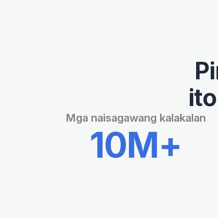
P
it
Mga naisagawang kalakalan
10M+