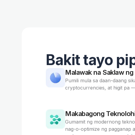
Bakit tayo pip
Malawak na Saklaw n
Pumili mula sa daan-daang sika
cryptocurrencies, at higit pa —
Makabagong Teknoloh
Gumamit ng modernong teknol
nag-o-optimize ng pagganap a