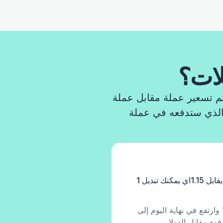
لات؟
تم تسعير عملة مقابل عملة
الذي ستدفعه في عملة
زوج العملة GBP/USD (الاسترليني/الدولار) يقابل 1.15اي يمكنك تبديل 1
إذا بدأ الزوج GBP/USD اليوم بسعر 1.15 وارتفع في نهاية اليوم إلى