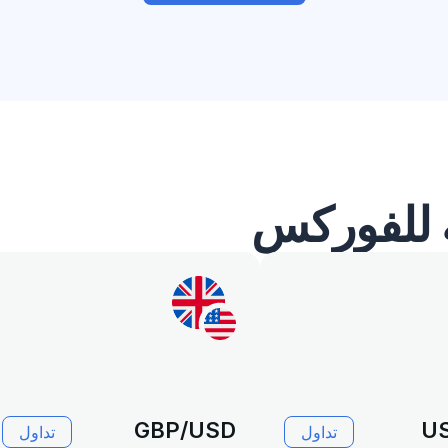
ة للفوركس
GBP/USD
U
تداول
تداول