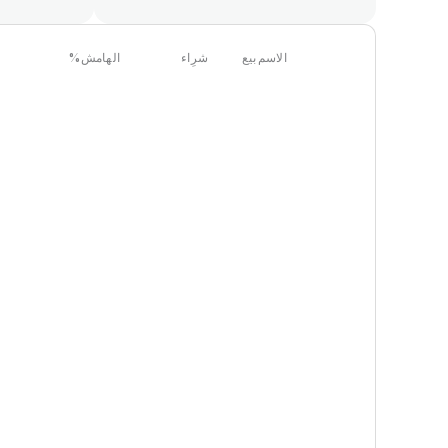
الاسم
بيع
شرِاء
الهامش
%