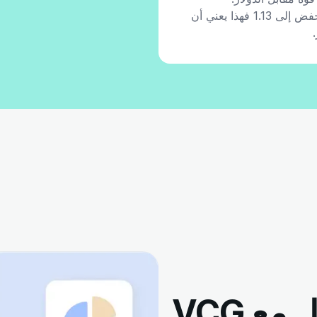
إذا بدأ GBP/USD اليوم بسعر 1.15 ثم انخفض إلى 1.13 فهذا يعني أن
لماذا يجب أن تتداول مع VCG