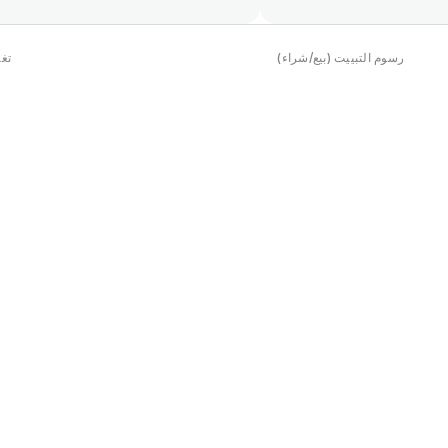
رسوم التبييت (بيع/شراء)
تغي