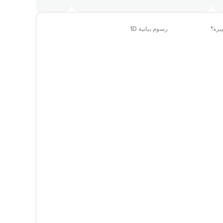
ير
%
رسوم بيانية 1D