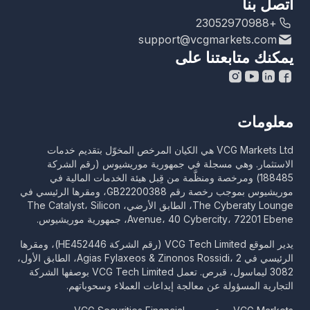
اتصل بنا
+23052970988
support@vcgmarkets.com
يمكنك متابعتنا على
معلومات
VCG Markets Ltd هي الكيان المرخص المخوّل بتقديم خدمات
الاستثمار. وهي مسجلة في جمهورية موريشيوس (رقم الشركة
188485) ومرخصة ومنظَّمة من قِبل هيئة الخدمات المالية في
موريشيوس بموجب رخصة رقم GB22200388، ومقرها الرئيسي في
The Cyberaty Lounge، الطابق الأرضي، The Catalyst، Silicon
Avenue، 40 Cybercity، 72201 Ebene، جمهورية موريشيوس.
يدير الموقع VCG Tech Limited (رقم الشركة HE452446)، ومقرها
الرئيسي في Agias Fylaxeos & Zinonos Rossidi، 2، الطابق الأول،
3082 ليماسول، قبرص. تعمل VCG Tech Limited بوصفها الشركة
التجارية المسؤولة عن معالجة إيداعات العملاء وسحوباتهم.