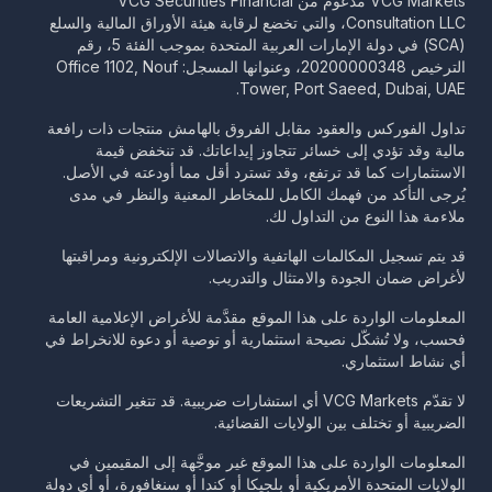
VCG Markets مدعوم من VCG Securities Financial
Consultation LLC، والتي تخضع لرقابة هيئة الأوراق المالية والسلع
(SCA) في دولة الإمارات العربية المتحدة بموجب الفئة 5، رقم
الترخيص 20200000348، وعنوانها المسجل: Office 1102, Nouf
Tower, Port Saeed, Dubai, UAE.
تداول الفوركس والعقود مقابل الفروق بالهامش منتجات ذات رافعة
مالية وقد تؤدي إلى خسائر تتجاوز إيداعاتك. قد تنخفض قيمة
الاستثمارات كما قد ترتفع، وقد تسترد أقل مما أودعته في الأصل.
يُرجى التأكد من فهمك الكامل للمخاطر المعنية والنظر في مدى
ملاءمة هذا النوع من التداول لك.
قد يتم تسجيل المكالمات الهاتفية والاتصالات الإلكترونية ومراقبتها
لأغراض ضمان الجودة والامتثال والتدريب.
المعلومات الواردة على هذا الموقع مقدَّمة للأغراض الإعلامية العامة
فحسب، ولا تُشكّل نصيحة استثمارية أو توصية أو دعوة للانخراط في
أي نشاط استثماري.
لا تقدّم VCG Markets أي استشارات ضريبية. قد تتغير التشريعات
الضريبية أو تختلف بين الولايات القضائية.
المعلومات الواردة على هذا الموقع غير موجَّهة إلى المقيمين في
الولايات المتحدة الأمريكية أو بلجيكا أو كندا أو سنغافورة، أو أي دولة